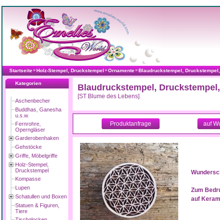
»
»
»
Startseite
Holz-Stempel, Druckstempel
Ornamente
Blaudruckstempel, Druckstempel,
Kategorien
Blaudruckstempel, Druckstempel,
[ST Blume des Lebens]
Aschenbecher
Buddhas, Ganesha
u.s.w.
Produktanfrage
auf W
Fernrohre,
Operngläser
Garderobenhaken
Gehstöcke
Griffe, Möbelgriffe
Holz-Stempel,
Druckstempel
Wunderschö
Kompasse
Lupen
Zum Bedru
Schatullen und Boxen
auf Kerami
Statuen & Figuren,
Tiere
Tischglocken