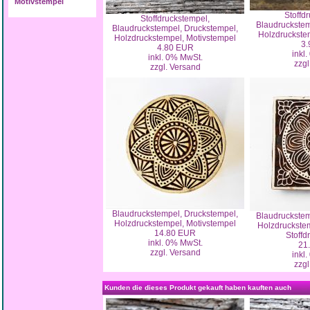
Motivstempel
Stoffd
Stoffdruckstempel,
Blaudruckstem
Blaudruckstempel, Druckstempel,
Holzdruckste
Holzdruckstempel, Motivstempel
3.
4.80 EUR
inkl
inkl. 0% MwSt.
zzgl
zzgl. Versand
Blaudruckstempel, Druckstempel,
Blaudruckstem
Holzdruckstempel, Motivstempel
Holzdruckstem
14.80 EUR
Stoffd
inkl. 0% MwSt.
21
zzgl. Versand
inkl
zzgl
Kunden die dieses Produkt gekauft haben kauften auch