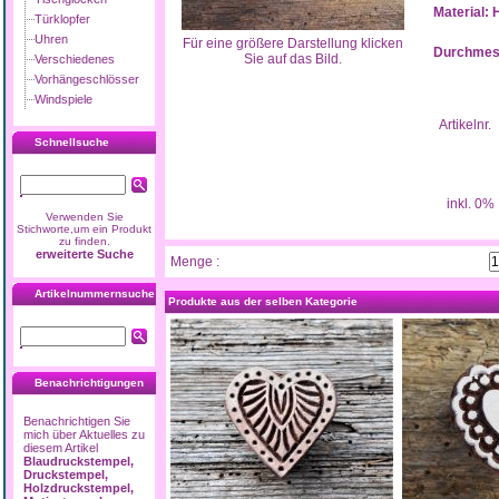
Material: 
Türklopfer
Uhren
Für eine größere Darstellung klicken
Durchmess
Sie auf das Bild.
Verschiedenes
Vorhängeschlösser
Windspiele
Artikelnr.
Schnellsuche
inkl. 0%
Verwenden Sie
Stichworte,um ein Produkt
zu finden.
erweiterte Suche
Menge :
Artikelnummernsuche
Produkte aus der selben Kategorie
Benachrichtigungen
Benachrichtigen Sie
mich über Aktuelles zu
diesem Artikel
Blaudruckstempel,
Druckstempel,
Holzdruckstempel,