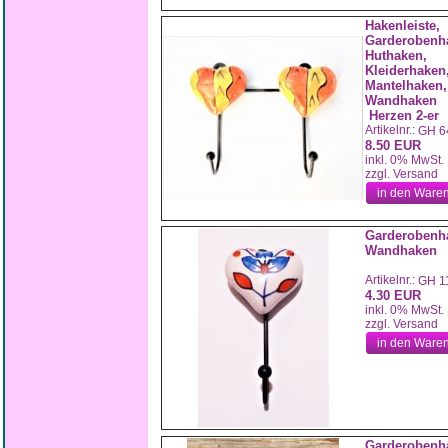
Hakenleiste,
Garderobenh
Huthaken,
Kleiderhaken
Mantelhaken,
Wandhaken
Herzen 2-er
Artikelnr.:
GH 6
8.50 EUR
inkl. 0% MwSt.
zzgl. Versand
in den Ware
Garderobenh
Wandhaken
Artikelnr.:
GH 1
4.30 EUR
inkl. 0% MwSt.
zzgl. Versand
in den Ware
Garderobenh