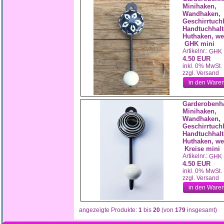
Minihaken,
Wandhaken,
Geschirrtuchh
Handtuchhalt
Huthaken, we
GHK mini
Artikelnr.:
GHK 
4.50 EUR
inkl. 0% MwSt.
zzgl. Versand
in den Ware
Garderobenh
Minihaken,
Wandhaken,
Geschirrtuchh
Handtuchhalt
Huthaken, we
Kreise mini
Artikelnr.:
GHK 
4.50 EUR
inkl. 0% MwSt.
zzgl. Versand
in den Ware
angezeigte Produkte:
1
bis
20
(von
179
insgesamt)