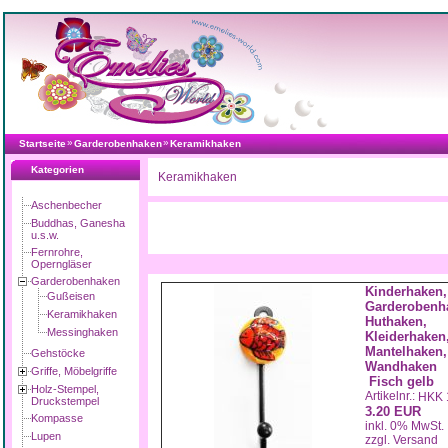
»
»
Startseite
Garderobenhaken
Keramikhaken
Kategorien
Keramikhaken
Aschenbecher
Buddhas, Ganesha
u.s.w.
Fernrohre,
Operngläser
Garderobenhaken
Kinderhaken,
Gußeisen
Garderobenh
Keramikhaken
Huthaken,
Messinghaken
Kleiderhaken
Mantelhaken,
Gehstöcke
Wandhaken
Griffe, Möbelgriffe
Fisch gelb
Holz-Stempel,
Artikelnr.:
HKK 
Druckstempel
3.20 EUR
Kompasse
inkl. 0% MwSt.
Lupen
zzgl. Versand