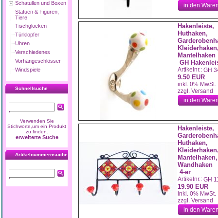
Schatullen und Boxen
in den Ware
Statuen & Figuren,
Tiere
Hakenleiste,
Tischglocken
Huthaken,
Türklopfer
Garderobenh
Uhren
Kleiderhaken
Verschiedenes
Mantelhaken
Vorhängeschlösser
GH Hakenlei
Artikelnr.:
GH 3
Windspiele
9.50 EUR
inkl. 0% MwSt.
Schnellsuche
zzgl. Versand
in den Ware
Verwenden Sie
Stichworte,um ein Produkt
Hakenleiste,
zu finden.
Garderobenh
erweiterte Suche
Huthaken,
Kleiderhaken
Artikelnummernsuche
Mantelhaken,
Wandhaken
4-er
Artikelnr.:
GH 1
19.90 EUR
inkl. 0% MwSt.
zzgl. Versand
in den Ware