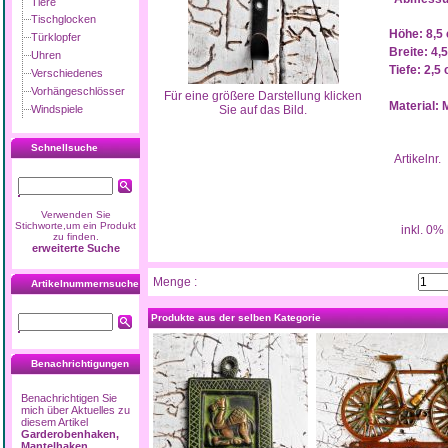
Tiere
Tischglocken
Höhe: 8,5
Türklopfer
Breite: 4,
Uhren
Tiefe: 2,5
Verschiedenes
Vorhängeschlösser
Für eine größere Darstellung klicken
Material:
Windspiele
Sie auf das Bild.
Schnellsuche
Artikelnr.
Verwenden Sie
Stichworte,um ein Produkt
inkl. 0%
zu finden.
erweiterte Suche
Menge :
Artikelnummernsuche
Produkte aus der selben Kategorie
Benachrichtigungen
Benachrichtigen Sie
mich über Aktuelles zu
diesem Artikel
Garderobenhaken,
Mantelhaken,