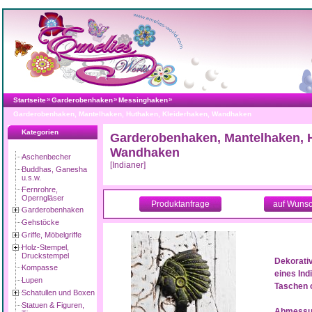
»
»
»
Startseite
Garderobenhaken
Messinghaken
Garderobenhaken, Mantelhaken, Huthaken, Kleiderhaken, Wandhaken
Kategorien
Garderobenhaken, Mantelhaken, H
Wandhaken
Aschenbecher
[Indianer]
Buddhas, Ganesha
u.s.w.
Fernrohre,
Operngläser
Produktanfrage
auf Wunsc
Garderobenhaken
Gehstöcke
Griffe, Möbelgriffe
Holz-Stempel,
Druckstempel
Dekorati
Kompasse
eines Ind
Lupen
Taschen 
Schatullen und Boxen
Statuen & Figuren,
Abmessu