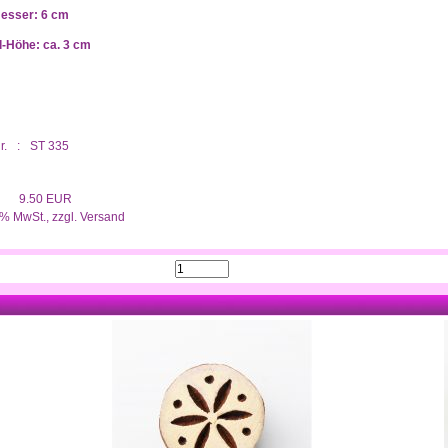
esser: 6 cm
-Höhe: ca. 3 cm
r.
:
ST 335
9.50 EUR
0% MwSt.,
zzgl. Versand