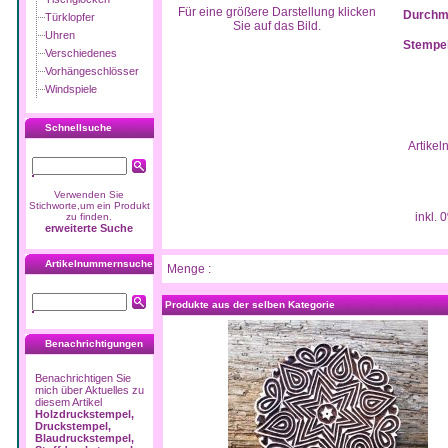
Für eine größere Darstellung klicken
Durchm
Türklopfer
Sie auf das Bild.
Uhren
Stempel
Verschiedenes
Vorhängeschlösser
Windspiele
Schnellsuche
Artikeln
Verwenden Sie
Stichworte,um ein Produkt
inkl. 
zu finden.
erweiterte Suche
Artikelnummernsuche
Menge :
Produkte aus der selben Kategorie
Benachrichtigungen
Benachrichtigen Sie
mich über Aktuelles zu
diesem Artikel
Holzdruckstempel,
Druckstempel,
Blaudruckstempel,