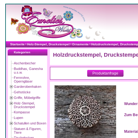
»
»
»
Startseite
Holz-Stempel, Druckstempel
Ornamente
Holzdruckstempel, Druckstempe
Kategorien
Holzdruckstempel, Druckstempe
Aschenbecher
Buddhas, Ganesha
u.s.w.
Produktanfrage
Fernrohre,
Operngläser
Garderobenhaken
Gehstöcke
Griffe, Möbelgriffe
Holz-Stempel,
Wunders
Druckstempel
Kompasse
Zum Bed
Lupen
Schatullen und Boxen
Statuen & Figuren,
Material
Tiere
Tischglocken